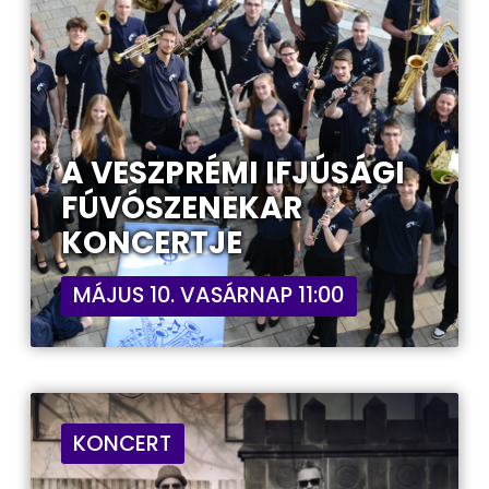
A VESZPRÉMI IFJÚSÁGI
FÚVÓSZENEKAR
KONCERTJE
MÁJUS 10. VASÁRNAP 11:00
KONCERT