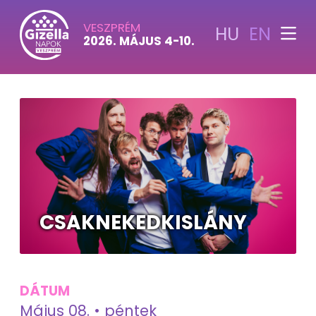
VESZPRÉM
HU
EN
2026. MÁJUS 4-10.
CSAKNEKEDKISLÁNY
DÁTUM
Május 08. • péntek