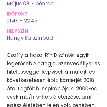
Május 08. • péntek
IDŐPONT
21:45 - 22:45
HELYSZÍN
Hangvilla színpad
Czaffy a hazai R’n’B színtér egyik
legerősebb hangja. Szenvedéllyel és
hitelességgel képviseli a műfajt, és
következetesen építi karrierjét 2018
óta. Legfőbb inspirációja a 2000-es
évek rnb/hip-hop életérzése, ami
egész életében jelen volt, zenében,