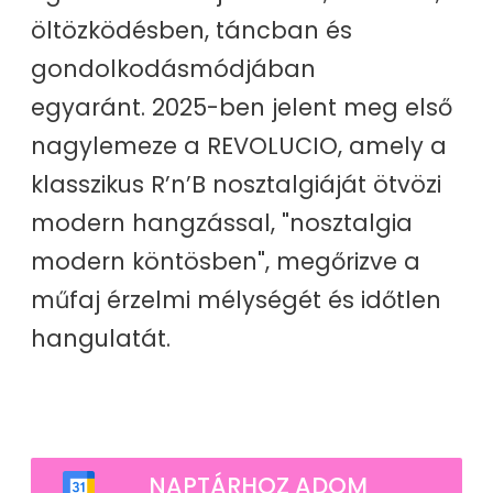
öltözködésben, táncban és
gondolkodásmódjában
egyaránt. 2025-ben jelent meg első
nagylemeze a REVOLUCIO, amely a
klasszikus R’n’B nosztalgiáját ötvözi
modern hangzással, "nosztalgia
modern köntösben", megőrizve a
műfaj érzelmi mélységét és időtlen
hangulatát.
NAPTÁRHOZ ADOM