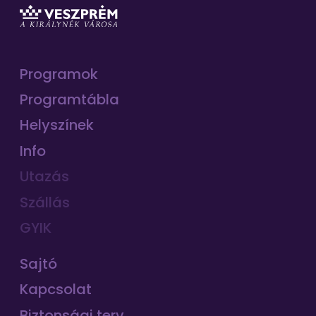
Programok
Programtábla
Helyszínek
Info
Utazás
Szállás
GYIK
Sajtó
Kapcsolat
Biztonsági terv