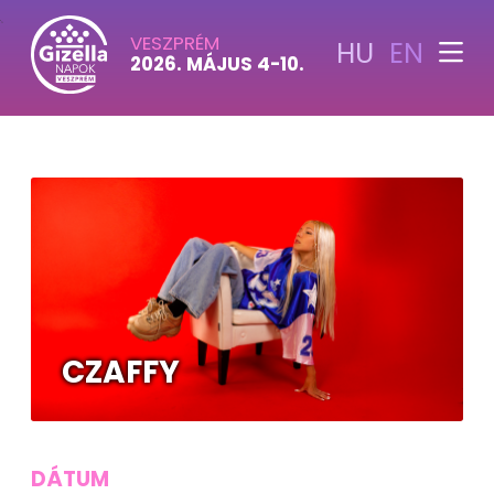
">
VESZPRÉM
HU
EN
2026. MÁJUS 4-10.
CZAFFY
DÁTUM