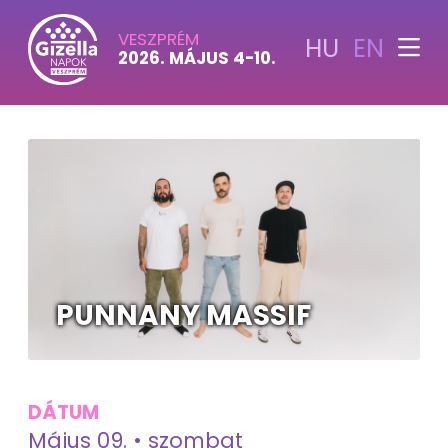
VESZPRÉM
HU
EN
2026. MÁJUS 4-10.
PUNNANY MASSIF
DÁTUM
Május 09. • szombat