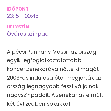
IDŐPONT
23:15 - 00:45
HELYSZÍN
Óváros színpad
A pécsi Punnany Massif az ország
egyik legfoglalkoztatottabb
koncertzenekarává nőtte ki magát
2003-as indulása óta, megjárták az
ország legnagyobb fesztiváljainak
nagyszínpadait. A zenekar az elmúlt
két évtizedben sokakkal