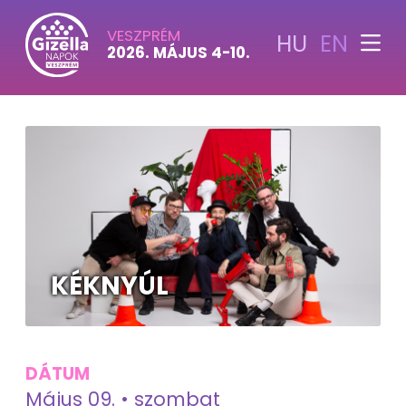
VESZPRÉM
HU
EN
2026. MÁJUS 4-10.
KÉKNYÚL
DÁTUM
Május 09. • szombat