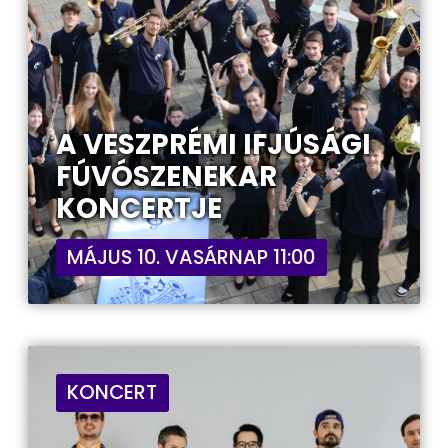
A VESZPRÉMI IFJÚSÁGI
FÚVÓSZENEKAR
KONCERTJE
MÁJUS 10. VASÁRNAP 11:00
KONCERT