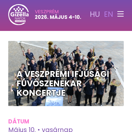
VESZPRÉM
HU
EN
2026. MÁJUS 4-10.
A VESZPRÉMI IFJÚSÁGI
FÚVÓSZENEKAR
KONCERTJE
DÁTUM
Május 10. • vasárnap