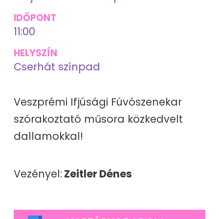
IDŐPONT
11:00
HELYSZÍN
Cserhát színpad
Veszprémi Ifjúsági Fúvószenekar
szórakoztató műsora közkedvelt
dallamokkal!
Vezényel:
Zeitler Dénes