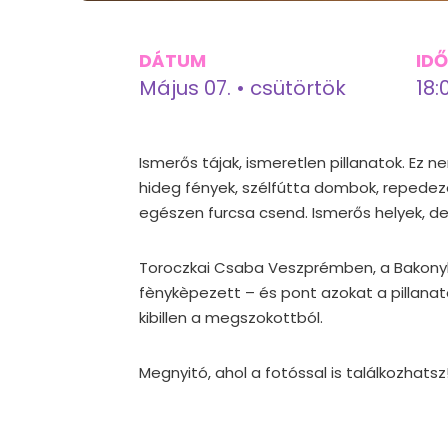
DÁTUM
ID
Május 07. • csütörtök
18:
Ismerős tájak, ismeretlen pillanatok. Ez ne
hideg fények, szélfútta dombok, repedez
egészen furcsa csend. Ismerős helyek, 
Toroczkai Csaba Veszprémben, a Bakonyb
fènykèpezett – és pont azokat a pillanatok
kibillen a megszokottból.
Megnyitó, ahol a fotóssal is találkozhatsz