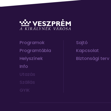
Programok
Sajtó
Programtábla
Kapcsolat
Helyszínek
Biztonsági terv
Info
Utazás
Szállás
GYIK