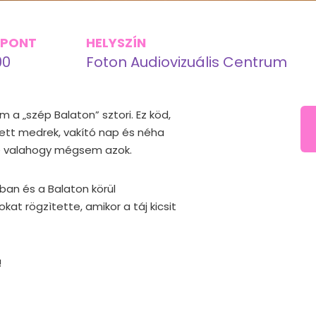
ŐPONT
HELYSZÍN
00
Foton Audiovizuális Centrum
m a „szép Balaton” sztori. Ez köd,
ett medrek, vakító nap és néha
de valahogy mégsem azok.
an és a Balaton körül
at rögzìtette, amikor a táj kicsit
!