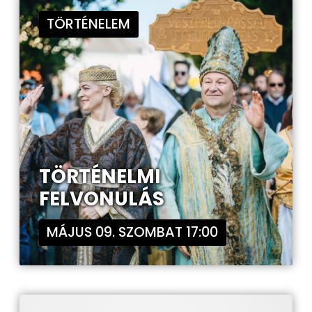
TÖRTÉNELEM
TÖRTÉNELMI
FELVONULÁS
MÁJUS 09. SZOMBAT 17:00