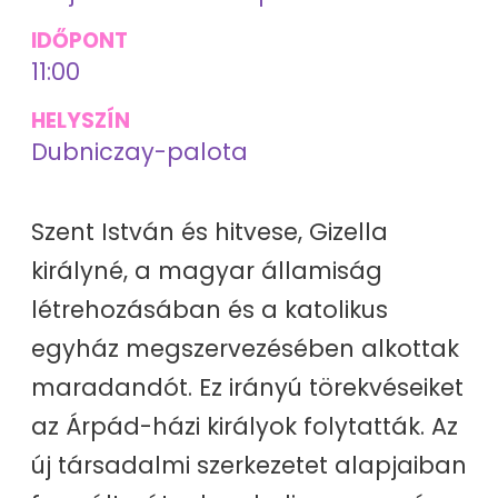
IDŐPONT
11:00
HELYSZÍN
Dubniczay-palota
Szent István és hitvese, Gizella
királyné, a magyar államiság
létrehozásában és a katolikus
egyház megszervezésében alkottak
maradandót. Ez irányú törekvéseiket
az Árpád-házi királyok folytatták. Az
új társadalmi szerkezetet alapjaiban