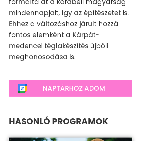
formálta át a korabeli magyarság
mindennapjait, így az építészetet is.
Ehhez a változáshoz járult hozzá
fontos elemként a Kárpát-
medencei téglakészítés újbóli
meghonosodása is.
NAPTÁRHOZ ADOM
HASONLÓ PROGRAMOK