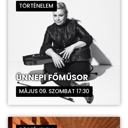
TÖRTÉNELEM
ÜNNEPI FŐMŰSOR
MÁJUS 09. SZOMBAT 17:30