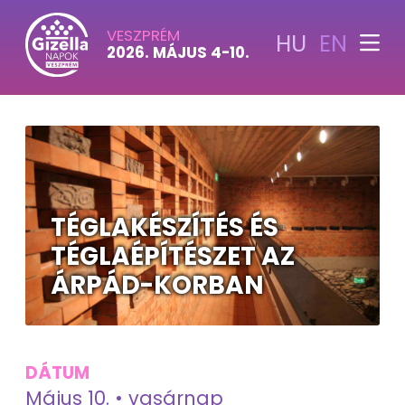
VESZPRÉM
HU
EN
2026. MÁJUS 4-10.
TÉGLAKÉSZÍTÉS ÉS
TÉGLAÉPÍTÉSZET AZ
ÁRPÁD-KORBAN
DÁTUM
Május 10. • vasárnap