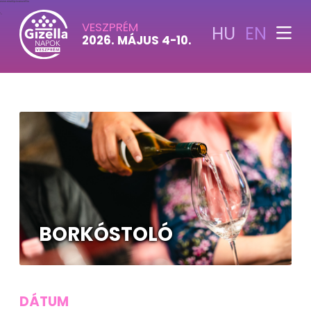
www.ersekipinceszet.hu
">
VESZPRÉM
HU
EN
2026. MÁJUS 4-10.
BORKÓSTOLÓ
DÁTUM