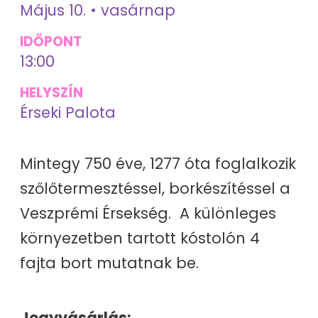
Május 10. • vasárnap
IDŐPONT
13:00
HELYSZÍN
Érseki Palota
Mintegy 750 éve, 1277 óta foglalkozik
szőlőtermesztéssel, borkészítéssel a
Veszprémi Érsekség. A különleges
környezetben tartott kóstolón 4
fajta bort mutatnak be.
Jegyvásárlás: