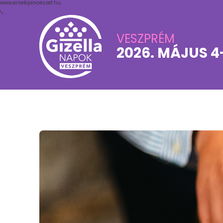
www.ersekipinceszet.hu
">
VESZPRÉM
2026. MÁJUS 4-