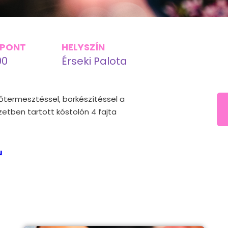
ŐPONT
HELYSZÍN
00
Érseki Palota
lőtermesztéssel, borkészítéssel a
etben tartott kóstolón 4 fajta
u