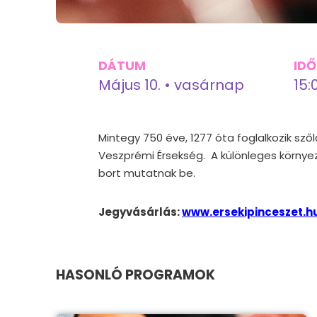
DÁTUM
ID
Május 10. • vasárnap
15:
Mintegy 750 éve, 1277 óta foglalkozik sző
Veszprémi Érsekség. A különleges környez
bort mutatnak be.
Jegyvásárlás:
www.ersekipinceszet.h
HASONLÓ PROGRAMOK