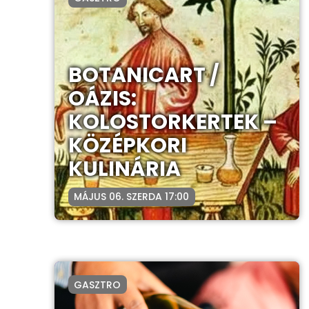
BOTANICART /
OÁZIS:
KOLOSTORKERTEK –
KÖZÉPKORI
KULINÁRIA
MÁJUS 06. SZERDA 17:00
GASZTRO