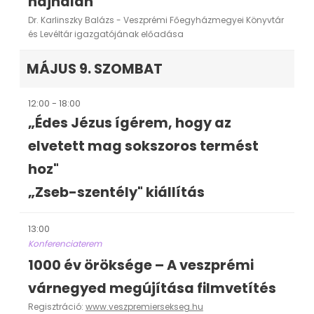
hajnalán"
Dr. Karlinszky Balázs - Veszprémi Főegyházmegyei Könyvtár
és Levéltár igazgatójának előadása
MÁJUS 9. SZOMBAT
12:00 - 18:00
„Édes Jézus ígérem, hogy az
elvetett mag sokszoros termést
hoz"
„Zseb-szentély" kiállítás
13:00
Konferenciaterem
1000 év öröksége – A veszprémi
várnegyed megújítása filmvetítés
Regisztráció:
www.veszpremiersekseg.hu