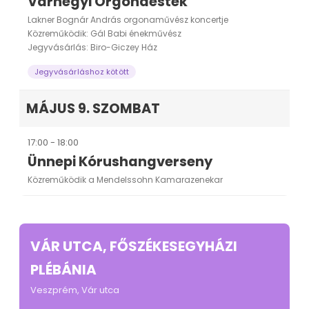
Várhegyi Orgonaestek
Lakner Bognár András orgonaművész koncertje
Közreműködik: Gál Babi énekművész
Jegyvásárlás: Biro-Giczey Ház
Jegyvásárláshoz kötött
MÁJUS 9. SZOMBAT
17:00 - 18:00
Ünnepi Kórushangverseny
Közreműködik a Mendelssohn Kamarazenekar
VÁR UTCA, FŐSZÉKESEGYHÁZI
PLÉBÁNIA
Veszprém, Vár utca