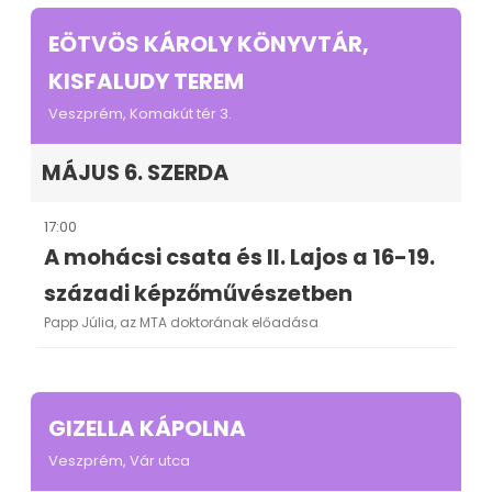
EÖTVÖS KÁROLY KÖNYVTÁR,
KISFALUDY TEREM
Veszprém, Komakút tér 3.
MÁJUS 6. SZERDA
17:00
A mohácsi csata és II. Lajos a 16-19.
századi képzőművészetben
Papp Júlia, az MTA doktorának előadása
GIZELLA KÁPOLNA
Veszprém, Vár utca