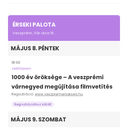
ÉRSEKI PALOTA
Veszprém, Vár utca 16.
MÁJUS 8. PÉNTEK
18:00
Vetítőterem
1000 év öröksége – A veszprémi
várnegyed megújítása filmvetítés
Regisztráció:
www.veszpremiersekseg.hu
Regisztrációhoz kötött
MÁJUS 9. SZOMBAT