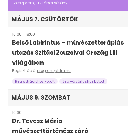
Veszprém, Erzsébet sétány 1.
MÁJUS 7. CSÜTÖRTÖK
16:00 - 18:00
Belső Labirintus – művészetterápiás
utazás Szitási Zsuzsival Ország Lili
világában
Regisztráció:
program@ldm.hu
Regisztrációhoz kötött
Jegyvásárláshoz kötött
MÁJUS 9. SZOMBAT
10:30
Dr. Tevesz Mária
művészettörténész záró