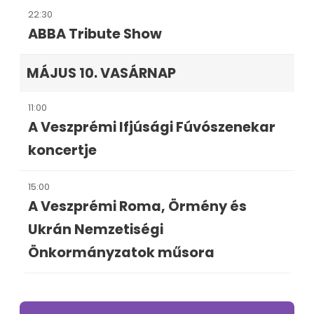
22:30
ABBA Tribute Show
MÁJUS 10. VASÁRNAP
11:00
A Veszprémi Ifjúsági Fúvószenekar
koncertje
15:00
A Veszprémi Roma, Örmény és
Ukrán Nemzetiségi
Önkormányzatok műsora