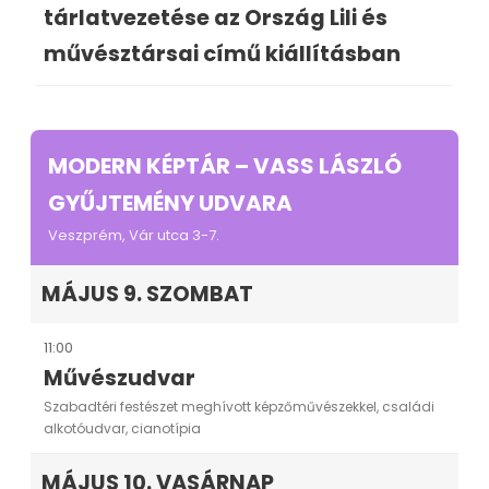
tárlatvezetése az Ország Lili és
művésztársai című kiállításban
MODERN KÉPTÁR – VASS LÁSZLÓ
GYŰJTEMÉNY UDVARA
Veszprém, Vár utca 3-7.
MÁJUS 9. SZOMBAT
11:00
Művészudvar
Szabadtéri festészet meghívott képzőművészekkel, családi
alkotóudvar, cianotípia
MÁJUS 10. VASÁRNAP