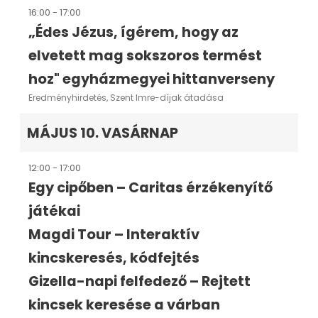
16:00 - 17:00
„Édes Jézus, ígérem, hogy az
elvetett mag sokszoros termést
hoz" egyházmegyei hittanverseny
Eredményhirdetés, Szent Imre-díjak átadása
MÁJUS 10. VASÁRNAP
12:00 - 17:00
Egy cipőben – Caritas érzékenyítő
játékai
Magdi Tour – Interaktív
kincskeresés, kódfejtés
Gizella-napi felfedező – Rejtett
kincsek keresése a várban