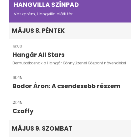
HANGVILLA SZÍNPAD
Veszprém, Hangvilla előtti tér
MÁJUS 8. PÉNTEK
18:00
Hangár All Stars
Bemutatkoznak a Hangár Könnyűzenei Központ növendékei
19:45
Bodor Áron: A csendesebb részem
21:45
Czaffy
MÁJUS 9. SZOMBAT