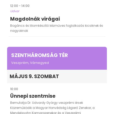
12:00 - 14:00
Udvar
Magdolnák virágai
Bogáncs és liliomkészítő kézműves foglalkozás kicsiknek és
nagyoknak
SZENTHÁROMSÁG TÉR
Veszprém, Várnegyed
MÁJUS 9. SZOMBAT
10:00
Ünnepi szentmise
Bemutatja Dr. Udvardy György veszprémi érsek
Közreműködik a Magyar Honvédség Légierő Zenekar, a
Mendelssohn Kamarazenekar és a Veszprémi