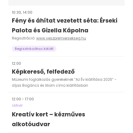
10:30, 14:00
Fény és áhítat vezetett séta: Érseki
Palota és Gizella Kápolna
Regisztráció:
www.veszpremiersekseg.hu
Regisztrációhoz kötött
12:00
Képkereső, felfedező
Múzeumi foglalkozás gyerekeknek “Az Év kiállítása 2025” -
díjas Bogáncs és liliom című kiállításban
12:00 - 17:00
Udvar
Kreatív kert – kézműves
alkotóudvar