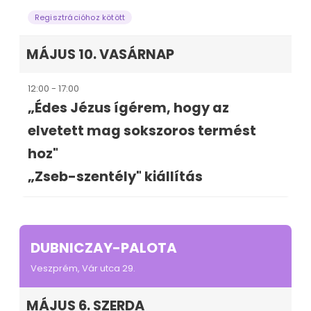
Regisztrációhoz kötött
MÁJUS 10. VASÁRNAP
12:00 - 17:00
„Édes Jézus ígérem, hogy az
elvetett mag sokszoros termést
hoz"
„Zseb-szentély" kiállítás
DUBNICZAY-PALOTA
Veszprém, Vár utca 29.
MÁJUS 6. SZERDA