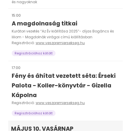
és nagyoknak
15:00
A magdolnaság titkai
Kurátori vezetés “Az Év kiállítása 2025”- díjas Bogáncs és
liliom - Magdolnák virágai című kiállításban
Regisztráció:
www.veszpremiersekseg.hu
Regisztrációhoz kötött
17:00
Fény és áhítat vezetett séta: Érseki
Palota - Koller-könyvtár - Gizella
Kápolna
Regisztráció:
www.veszpremiersekseg.hu
Regisztrációhoz kötött
MÁJUS 10. VASÁRNAP