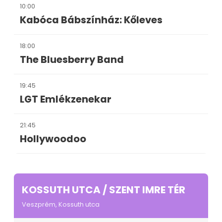
10:00
Kabóca Bábszínház: Kőleves
18:00
The Bluesberry Band
19:45
LGT Emlékzenekar
21:45
Hollywoodoo
KOSSUTH UTCA / SZENT IMRE TÉR
Veszprém, Kossuth utca