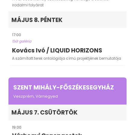
irodalmi folyóirat
MÁJUS 8. PÉNTEK
17:00
f|x|r galéria
Kovács Ivó / LIQUID HORIZONS
A számított terek ontológiája című projektjének bemutatója
SZENT MIHÁLY-FŐSZÉKESEGYHÁZ
Veszprém, Várnegyed
MÁJUS 7. CSÜTÖRTÖK
19:00