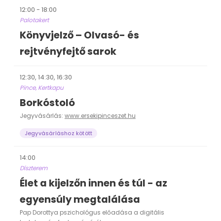
12:00 - 18:00
Palotakert
Könyvjelző – Olvasó- és
rejtvényfejtő sarok
12:30, 14:30, 16:30
Pince, Kertkapu
Borkóstoló
Jegyvásárlás:
www.ersekipinceszet.hu
Jegyvásárláshoz kötött
14:00
Díszterem
Élet a kijelzőn innen és túl - az
egyensúly megtalálása
Pap Dorottya pszichológus előadása a digitális