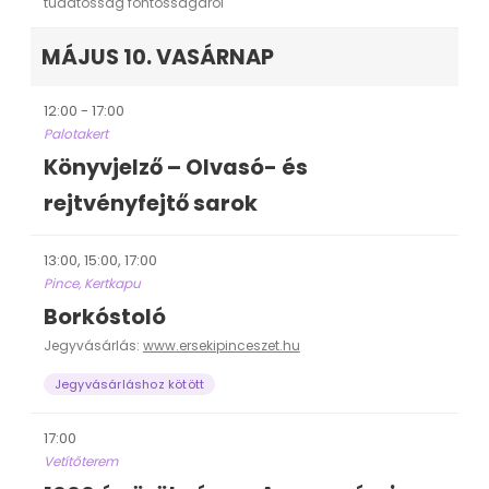
tudatosság fontosságáról
MÁJUS 10. VASÁRNAP
12:00 - 17:00
Palotakert
Könyvjelző – Olvasó- és
rejtvényfejtő sarok
13:00, 15:00, 17:00
Pince, Kertkapu
Borkóstoló
Jegyvásárlás:
www.ersekipinceszet.hu
Jegyvásárláshoz kötött
17:00
Vetítőterem