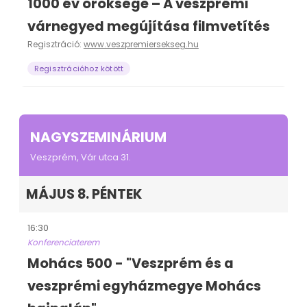
1000 év öröksége – A veszprémi
várnegyed megújítása filmvetítés
Regisztráció:
www.veszpremiersekseg.hu
Regisztrációhoz kötött
NAGYSZEMINÁRIUM
Veszprém, Vár utca 31.
MÁJUS 8. PÉNTEK
16:30
Konferenciaterem
Mohács 500 - "Veszprém és a
veszprémi egyházmegye Mohács