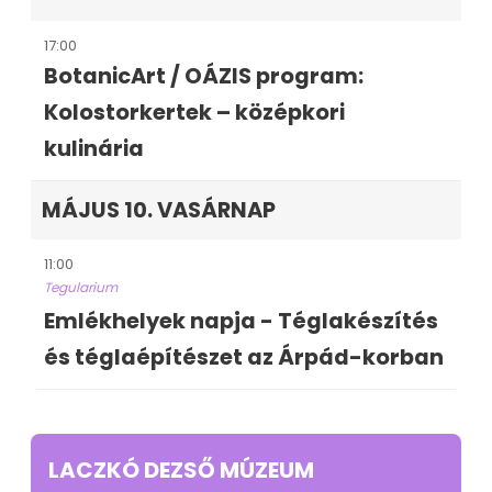
17:00
BotanicArt / OÁZIS program:
Kolostorkertek – középkori
kulinária
MÁJUS 10. VASÁRNAP
11:00
Tegularium
Emlékhelyek napja - Téglakészítés
és téglaépítészet az Árpád-korban
LACZKÓ DEZSŐ MÚZEUM