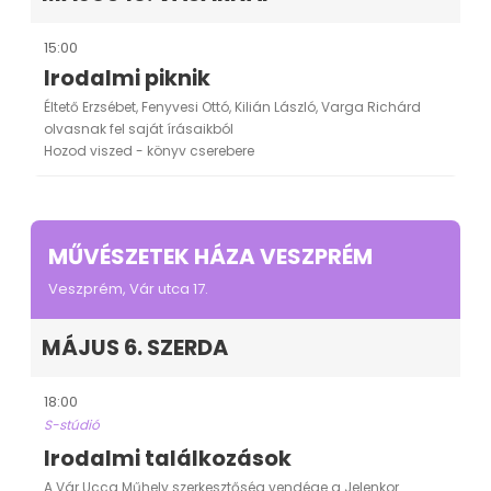
15:00
Irodalmi piknik
Éltető Erzsébet, Fenyvesi Ottó, Kilián László, Varga Richárd
olvasnak fel saját írásaikból
Hozod viszed - könyv cserebere
MŰVÉSZETEK HÁZA VESZPRÉM
Veszprém, Vár utca 17.
MÁJUS 6. SZERDA
18:00
S-stúdió
Irodalmi találkozások
A Vár Ucca Műhely szerkesztőség vendége a Jelenkor