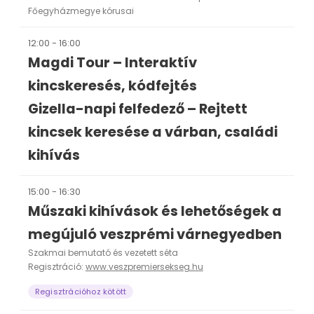
Főegyházmegye kórusai
12:00 - 16:00
Magdi Tour – Interaktív
kincskeresés, kódfejtés
Gizella-napi felfedező – Rejtett
kincsek keresése a várban, családi
kihívás
15:00 - 16:30
Műszaki kihívások és lehetőségek a
megújuló veszprémi várnegyedben
Szakmai bemutató és vezetett séta
Regisztráció:
www.veszpremiersekseg.hu
Regisztrációhoz kötött