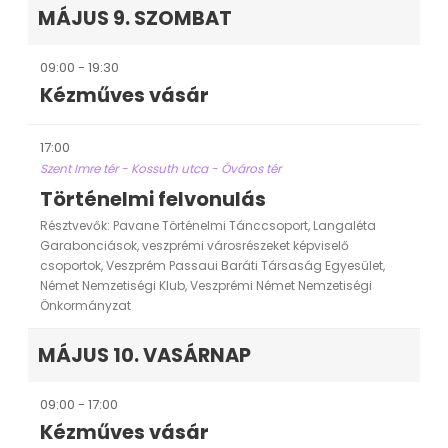
MÁJUS 9. SZOMBAT
09:00 - 19:30
Kézműves vásár
17:00
Szent Imre tér - Kossuth utca - Óváros tér
Történelmi felvonulás
Résztvevők: Pavane Történelmi Tánccsoport, Langaléta
Garabonciások, veszprémi városrészeket képviselő
csoportok, Veszprém Passaui Baráti Társaság Egyesület,
Német Nemzetiségi Klub, Veszprémi Német Nemzetiségi
Önkormányzat
MÁJUS 10. VASÁRNAP
09:00 - 17:00
Kézműves vásár