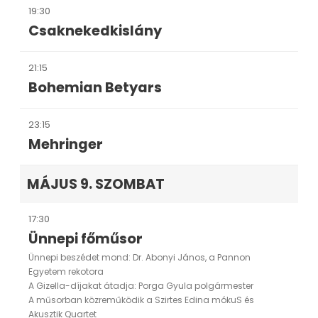
19:30
Csaknekedkislány
21:15
Bohemian Betyars
23:15
Mehringer
MÁJUS 9. SZOMBAT
17:30
Ünnepi főműsor
Ünnepi beszédet mond: Dr. Abonyi János, a Pannon
Egyetem rekotora
A Gizella-díjakat átadja: Porga Gyula polgármester
A műsorban közreműködik a Szirtes Edina mókuS és
Akusztik Quartet